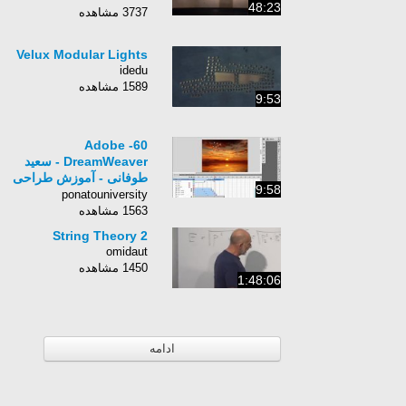
48:23
3737 مشاهده
Velux Modular Lights
idedu
1589 مشاهده
9:53
60- Adobe
DreamWeaver - سعید
طوفانی - آموزش طراحی
9:58
وب - کارهای پیچیده با لایه
ponatouniversity
ها در فلش
1563 مشاهده
String Theory 2
omidaut
1450 مشاهده
1:48:06
ادامه