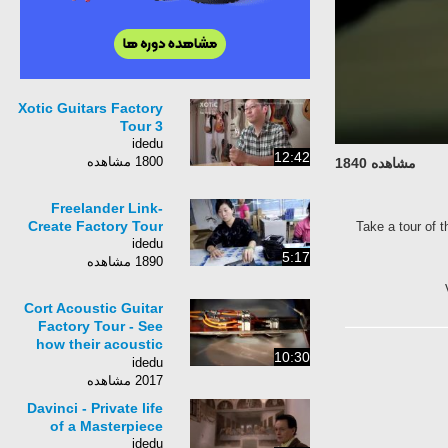
Xotic Guitars Factory
Tour 3
idedu
12:42
1800 مشاهده
مشاهده 1840
Freelander Link-
Create Factory Tour
Take a tour of
idedu
5:17
1890 مشاهده
Cort Acoustic Guitar
Factory Tour - See
how their acoustic
10:30
guitars are made
idedu
2017 مشاهده
Davinci - Private life
of a Masterpiece
idedu