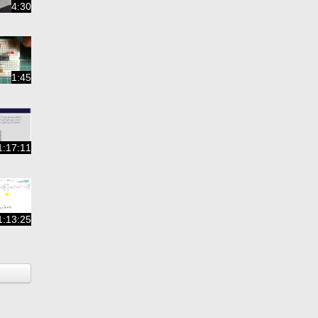
4:30
1:45
1:17:11
1:13:25