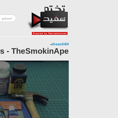
-
ehsanh64
ies - TheSmokinApe