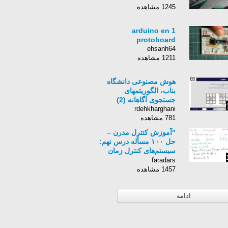
1245 مشاهده
1 arduino en
protoboard
ehsanh64
1211 مشاهده
هوش مصنوعی دانشگاه
بناب، الگوریتمهای
جستجوی آگاهانه (2)
rdehkharghani
781 مشاهده
"آموزش کنترل مدرن –
حل ۱۰۰ مسأله درس نهم:
سیستم‌های کنترل زمان
گسسته - فیدبک حالت و
faradars
مشاهده‌گر"
1457 مشاهده
ادامه