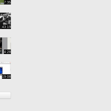
7:35
43:19
4:28
19:08