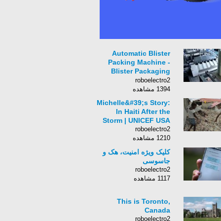
Automatic Blister
Packing Machine -
Blister Packaging
Machine
roboelectro2
Manufacturer Battery
1394 مشاهده
General Goods
Michelle&#39;s Story:
In Haiti After the
Storm | UNICEF USA
roboelectro2
1210 مشاهده
کلیک ویژه امنیت، هک و
جاسوسی
roboelectro2
1117 مشاهده
This is Toronto,
Canada
roboelectro2