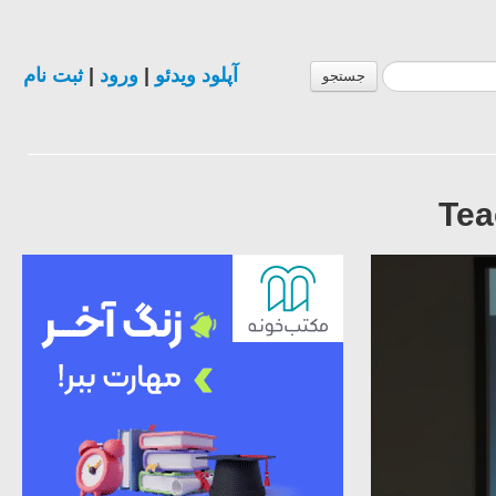
ثبت نام
|
ورود
|
آپلود ویدئو
جستجو
Tea