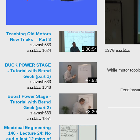
Teaching Old Motors
New Tricks -- Part 3
siavash533
1:30:54
مشاهده 1376
1624 مشاهده
BUCK POWER STAGE
While motor topol
- Tutorial with Bernd
Geck (part 1)
7:53
siavash533
1348 مشاهده
Feedforwar
Boost Power Stage -
Tutorial with Bernd
Geck (part 2)
8:20
siavash533
1351 مشاهده
Electrical Engineering
140 - Lecture 24: No
audio last 12 mins of