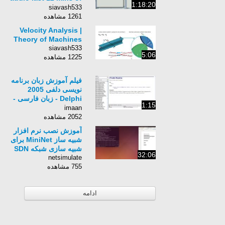
1:18:20
lec
siavash533
1261 مشاهده
Velocity Analysis |
Theory of Machines
siavash533
5:06
1225 مشاهده
فیلم آموزش زبان برنامه
نویسی دلفی 2005
Delphi - زبان فارسی -
1:15
بخش 19
imaan
2052 مشاهده
آموزش نصب نرم افزار
شبیه ساز MiniNet برای
شبیه سازی شبکه SDN
32:06
netsimulate
755 مشاهده
ادامه