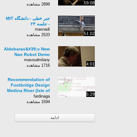
59:08
2898 مشاهده
جبر خطی - دانشگاه MIT
- جلسه ۲۳
masnadi
51:02
2533 مشاهده
Aldebaran&#39;s New
Nao Robot Demo
masoudmilany
4:01
1716 مشاهده
Recommendation of
Footbridge Design
Medina River (Isle of
5:29
Wight)
fardinaga
1594 مشاهده
ادامه