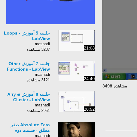
جلسه 5 آموزش Loops -
LabView
masnadi
21:08
3237 مشاهده
جلسه 7 آموزش Other
Functions - LabView
masnadi
24:40
3121 مشاهده
مشاهده 3498
جلسه 8 آموزش Arry &
Cluster - LabView
masnadi
20:52
2951 مشاهده
Absolute Zero صفر
مطلق - قسمت دوم
masnadi