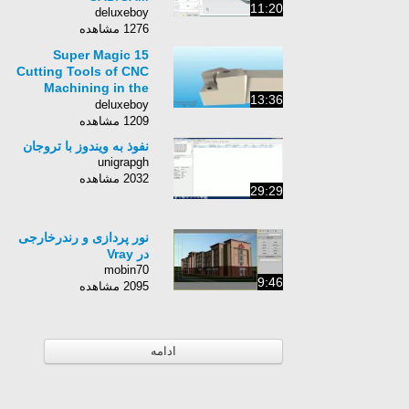
11:20
deluxeboy
1276 مشاهده
15 Super Magic
Cutting Tools of CNC
Machining in the
13:36
world 2016
deluxeboy
1209 مشاهده
نفوذ به ویندوز با تروجان
unigrapgh
2032 مشاهده
29:29
نور پردازی و رندرخارجی
در Vray
mobin70
9:46
2095 مشاهده
ادامه