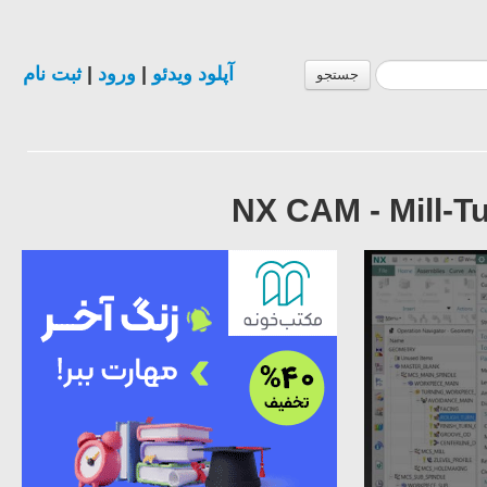
ثبت نام
|
ورود
|
آپلود ویدئو
جستجو
NX CAM - Mill-T