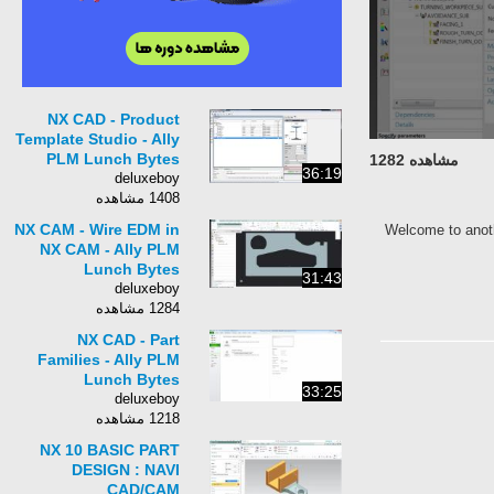
NX CAD - Product
Template Studio - Ally
PLM Lunch Bytes
مشاهده 1282
36:19
deluxeboy
1408 مشاهده
NX CAM - Wire EDM in
Welcome to anoth
NX CAM - Ally PLM
Lunch Bytes
31:43
deluxeboy
1284 مشاهده
NX CAD - Part
Families - Ally PLM
Lunch Bytes
33:25
deluxeboy
1218 مشاهده
NX 10 BASIC PART
DESIGN : NAVI
CAD/CAM