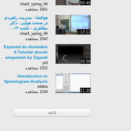
55:45
sharif_spring_94
1661 مشاهده
هوافضا - مدیریت راهبردی
در صنعت هوایی - دکتر
مظاهری - جلسه ١٣ -
1:13:12
٩٤/١/٢٤
sharif_spring_94
1542 مشاهده
Especial de diciembre
9 Tutorial zbrush
arraymesh by Zigurat
26:58
Tutoriales
ytd
1322 مشاهده
Introduction to
Spectrogram Analysis
eddea
11:20
1244 مشاهده
ادامه