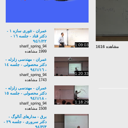
عمران - تئوری سازه ۱ -
دکتر قناد - جلسه ١٦ -
٩٤/١/٢٢
1:09:03
sharif_spring_94
مشاهده 1616
1999 مشاهده
عمران - مهندسی زلزله -
دکتر محصولی - جلسه ١٤
- ٩٤/١/١٦
1:20:33
sharif_spring_94
1743 مشاهده
عمران - مهندسی زلزله -
دکتر محصولی - جلسه ١٥
- ٩٤/١/١٨
1:18:29
sharif_spring_94
1508 مشاهده
برق - مدارهای آنالوگ -
دکتر سروری - جلسه ٢٩ -
٩٤/٣/٣