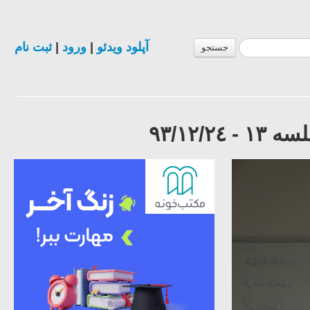
آپلود ویدئو
|
ورود
|
ثبت نام
جستجو
٩٣/١٢