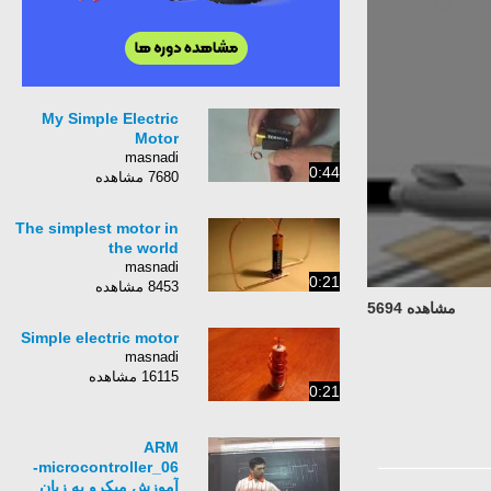
My Simple Electric
Motor
masnadi
0:44
7680 مشاهده
The simplest motor in
the world
masnadi
0:21
8453 مشاهده
مشاهده 5694
Simple electric motor
masnadi
16115 مشاهده
0:21
ARM
microcontroller_06-
آموزش میکرو به زبان