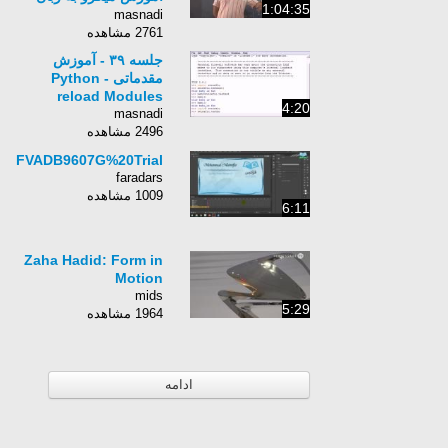
1:04:35
فارسی
masnadi
2761 مشاهده
جلسه ۳۹ - آموزش
مقدماتی Python -
reload Modules
4:20
masnadi
2496 مشاهده
FVADB9607G%20Trial
faradars
1009 مشاهده
6:11
Zaha Hadid: Form in
Motion
mids
5:29
1964 مشاهده
ادامه