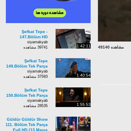
Şefkat Tepe -
147.Bölüm HD
siyamakyab
1:42:11
مشاهده 49140
39741 مشاهده
Şefkat Tepe
149.Bölüm Tek Parça
siyamakyab
1:40:54
37593 مشاهده
Şefkat Tepe
150.Bölüm Tek Parça
siyamakyab
1:55:53
28535 مشاهده
Güldür Güldür Show
111. Bölüm Tek Parça
Full HD (13 Mayıs