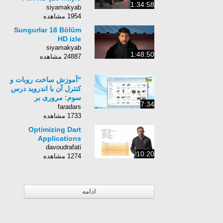
1:34:58
Cuma)
siyamakyab
1954 مشاهده
Sungurlar 18 Bölüm
HD izle
siyamakyab
1:48:50
24887 مشاهده
"آموزش ساخت روبات و
کنترل آن با اندروید درس
سوم: مروری بر
7:34
میکروکنترلر ها و برد
faradars
آردوینو(ت) "
1733 مشاهده
Optimizing Dart
Applications
davoudrafati
10:20
1274 مشاهده
ادامه