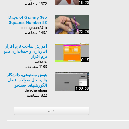
19:28
1372 مشاهده
365 Days of Granny
Squares Number 82
mitragreen2015
23:26
1437 مشاهده
آموزش ساخت نرم افزار
انبارداری و حسابداری-دمو
نرم افزار
0:15
zoheirs
1183 مشاهده
هوش مصنوعی، دانشگاه
بناب، حل سوالات فصل
الگوریتمهای جستجو.
1:28:28
rdehkharghani
822 مشاهده
ادامه