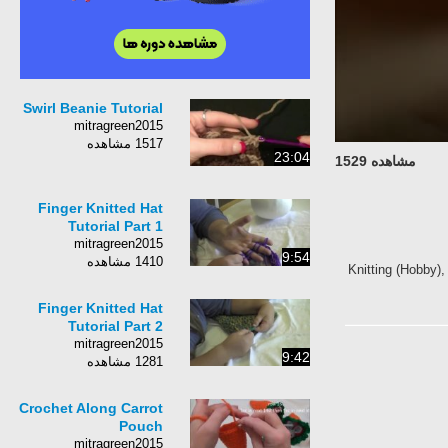
Swirl Beanie Tutorial
mitragreen2015
1517 مشاهده
23:04
مشاهده 1529
Finger Knitted Hat
Tutorial Part 1
mitragreen2015
9:54
1410 مشاهده
Knitting (Hobby),
Finger Knitted Hat
Tutorial Part 2
mitragreen2015
9:42
1281 مشاهده
Crochet Along Carrot
Pouch
mitragreen2015