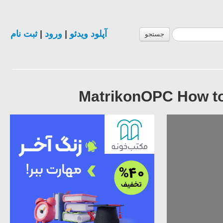
ثبت نام
|
ورود
|
آپلود ویدئو
جستجو
MatrikonOPC How to