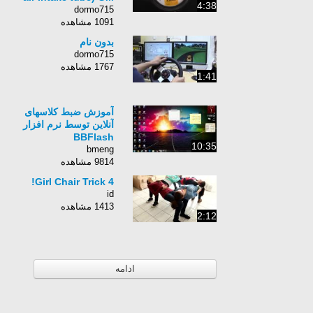
4:38
dormo715
1091 مشاهده
بدون نام
dormo715
1767 مشاهده
1:41
آموزش ضبط کلاسهای
آنلاین توسط نرم افزار
BBFlash
10:35
bmeng
9814 مشاهده
4 Girl Chair Trick!
id
1413 مشاهده
2:12
ادامه