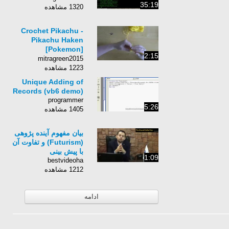
35:19
1320 مشاهده
Crochet Pikachu -
Pikachu Haken
[Pokemon]
2:15
[Amigurumi]
mitragreen2015
1223 مشاهده
Unique Adding of
Records (vb6 demo)
programmer
5:26
1405 مشاهده
بیان مفهوم آینده پژوهی
(Futurism) و تفاوت آن
با پیش بینی
1:09
bestvideoha
1212 مشاهده
ادامه