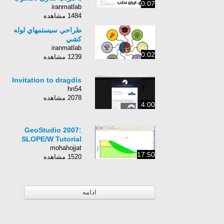
0:07
iranmatlab
1484 مشاهده
طراحي سيستمهاي لوله
كشي
iranmatlab
0:02
1239 مشاهده
Invitation to dragdis
hn54
2078 مشاهده
4:00
GeoStudio 2007:
SLOPE/W Tutorial
mohahojjat
17:50
1520 مشاهده
ادامه