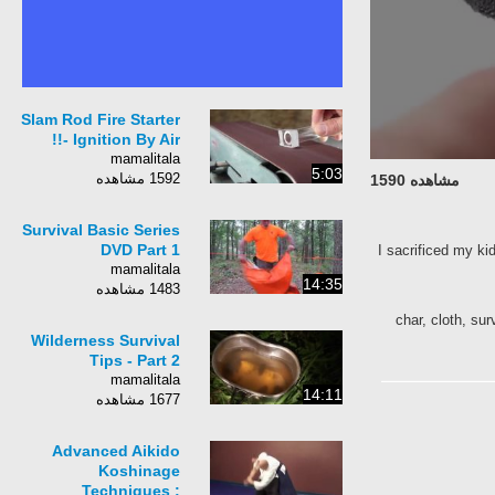
Slam Rod Fire Starter
- Ignition By Air!!
mamalitala
5:03
1592 مشاهده
مشاهده 1590
Survival Basic Series
DVD Part 1
I sacrificed my ki
mamalitala
14:35
1483 مشاهده
char, cloth, sur
Wilderness Survival
Tips - Part 2
mamalitala
14:11
1677 مشاهده
Advanced Aikido
Koshinage
Techniques :