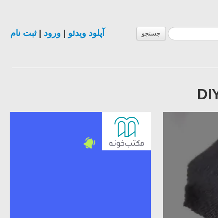
ثبت نام
|
ورود
|
آپلود ویدئو
جستجو
DI