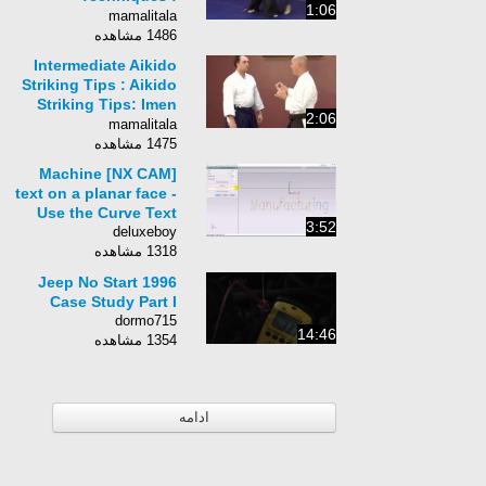
1:06
Shomenuchi
mamalitala
Koshinage:
1486 مشاهده
Advanced Aikido
Intermediate Aikido
Striking Tips : Aikido
Striking Tips: Imen
2:06
Tsuki
mamalitala
1475 مشاهده
[NX CAM] Machine
text on a planar face -
Use the Curve Text
3:52
deluxeboy
1318 مشاهده
1996 Jeep No Start
Case Study Part I
dormo715
14:46
1354 مشاهده
ادامه