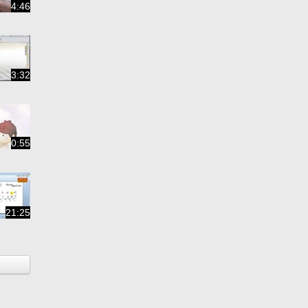
4:46
3:32
0:55
21:25