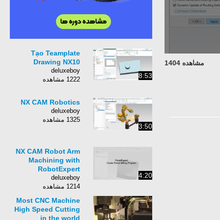
Tạo Teamplate
Drawing NX10
مشاهده 1404
deluxeboy
8:53
1222 مشاهده
NX CAM Robotics
deluxeboy
1325 مشاهده
3:50
NX CAM Robot Arm
Machining with
RobotExpert
4:20
deluxeboy
1214 مشاهده
Most CNC Machine
High Speed Cutting
in the world