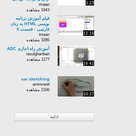
3:23
Python برای کامپیوتر-
imaan
زبان انگلیسی - بخش 157
1943 مشاهده
فیلم آموزش برنامه
نویسی HTML به زبان
فارسی - قسمت 5
12:16
imaan
3285 مشاهده
آموزش راه اندازی ADC
rasulghanbari
1177 مشاهده
16:41
car sketching
aminvand
2106 مشاهده
10:27
ادامه