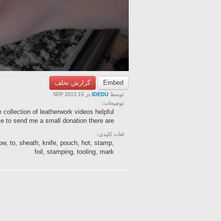
گزارش تخلف
Embed
در 15 SEP 2013
IDEDU
توسط
توضیحات:
 collection of leatherwork videos helpful
e to send me a small donation there are...
لغات کلیدی:
how, to, sheath, knife, pouch, hot, stamp,
foil, stamping, tooling, mark