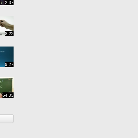
2:37
8:22
9:27
54:03