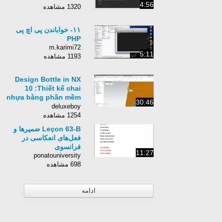
4:56
1320 مشاهده
۱۱- خواباندن پی اچ پی
PHP
m.karimi72
5:11
1193 مشاهده
Design Bottle in NX
10 :Thiết kế chai
nhựa bằng phần mềm
30:46
NX 10
deluxeboy
1254 مشاهده
Leçon 63-B ضمیرها و
فعل‌های انعکاسی در
فرانسوی
11:27
ponatouniversity
698 مشاهده
ادامه