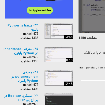
۴۳- متودها در Python
پایتون
m.karimi72
13:48
مشاهده 1450
1335 مشاهده
۴۵- معرفی Inheritance
ه ی پارس کلیک
در Python پایتون
m.karimi72
8:13
1318 مشاهده
Python, پایتون, iran, 
۴۶- معرفی
polymorphism در
Python پایتون
12:48
m.karimi72
1405 مشاهده
۲۲- عملکرد Boolean در
پی اچ پی PHP
m.karimi72