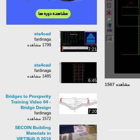
sta4cad
fardinaga
1799 مشاهده
7:21
sta4cad
fardinaga
1485 مشاهده
6:45
مشاهده 1567
Bridges to Prosperity
Training Video 04 -
Bridge Design
7:20
fardinaga
1572 مشاهده
SECOIN Building
Materials in
VIETBUILD 2010