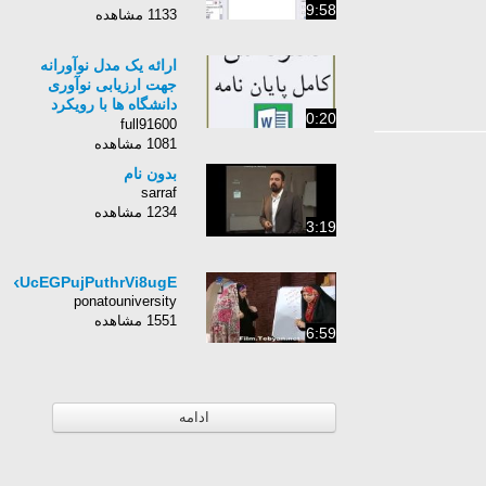
9:58
1133 مشاهده
ارائه یک مدل نوآورانه
جهت ارزیابی نوآوری
دانشگاه ها با رویکرد
0:20
تلفیقی تحلیل عاملی
full91600
اکتشافی
1081 مشاهده
بدون نام
sarraf
1234 مشاهده
3:19
UkUcEGPujPuthrVi8ugE
ponatouniversity
1551 مشاهده
6:59
ادامه