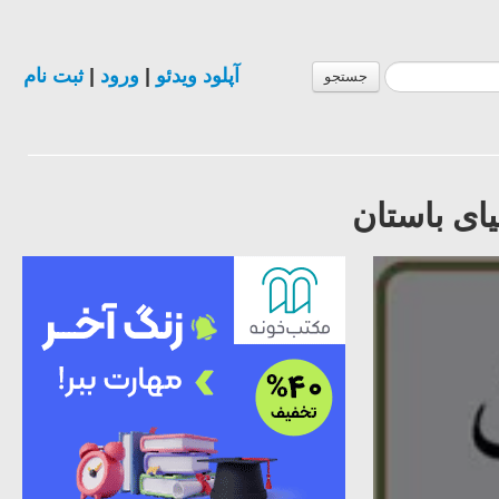
آپلود ویدئو
|
ورود
|
ثبت نام
جستجو
یای باستان