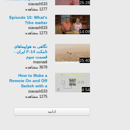
25:28
siavash533
1277 مشاهده
Episode 10: What's
the matter?
siavash533
14:09
1273 مشاهده
نگاهی به هواپیماهای
تامکت F-14 ایران -
قسمت سوم
25:40
masnadi
3678 مشاهده
How to Make a
Remote On and Off
Switch with a
4:54
Contactor - Latching
siavash533
Circuit
1275 مشاهده
ادامه