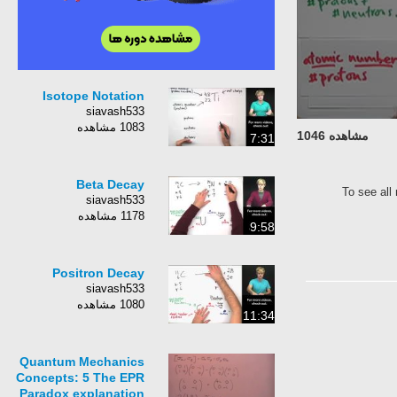
Isotope Notation
siavash533
1083 مشاهده
مشاهده 1046
7:31
Beta Decay
To see all
siavash533
1178 مشاهده
9:58
Positron Decay
siavash533
1080 مشاهده
11:34
Quantum Mechanics
Concepts: 5 The EPR
Paradox explanation