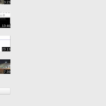
3:23
13:46
23:13
7:39