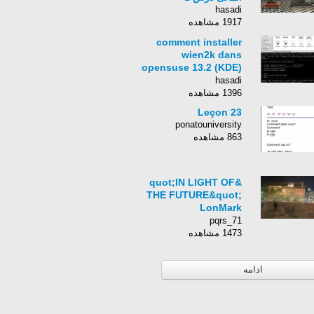
hasadi
1917 مشاهده
comment installer
wien2k dans
opensuse 13.2 (KDE)
partie 01
hasadi
1396 مشاهده
Leçon 23
ponatouniversity
863 مشاهده
&quot;IN LIGHT OF
THE FUTURE&quot;
LonMark
International on
pqrs_71
Outdoor Lighting
1473 مشاهده
Networks and Smart
City Solutions
ادامه