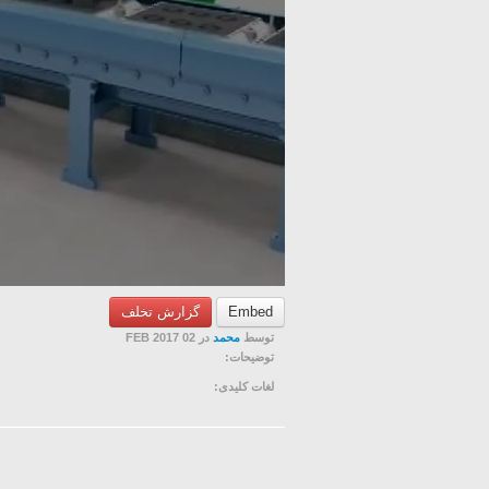
گزارش تخلف
Embed
توسط
محمد
در 02 FEB 2017
توضیحات:
لغات کلیدی: