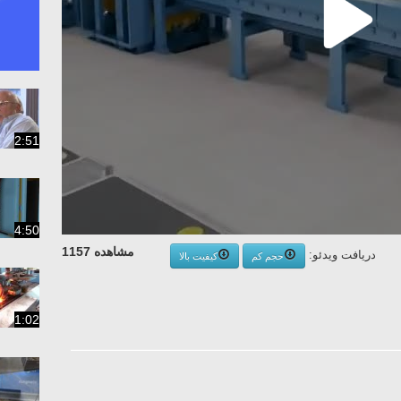
2:51
4:50
مشاهده 1157
دریافت ویدئو:
حجم کم
کیفیت بالا
1:02