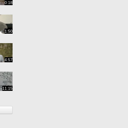
0:18
1:50
4:57
11:15