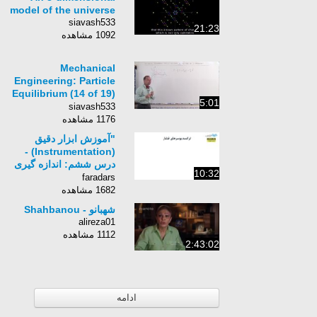
model of the universe
siavash533
21:23
1092 مشاهده
Mechanical
Engineering: Particle
Equilibrium (14 of 19)
5:01
Vectors in 3-
siavash533
Dimensions
1176 مشاهده
Explained
"آموزش ابزار دقیق
(Instrumentation) -
درس ششم: اندازه گیری
10:32
فشار (ب)"
faradars
1682 مشاهده
شهبانو - Shahbanou
alireza01
1112 مشاهده
2:43:02
ادامه