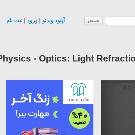
ثبت نام
|
ورود
|
آپلود ویدئو
جستجو
Physics - Optics: Light Refract