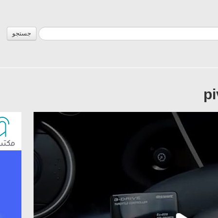
جستجو
pi