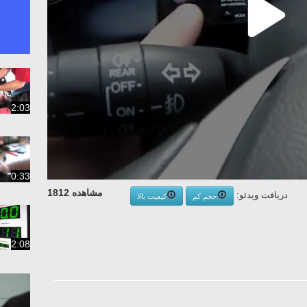
2:03
0:33
مشاهده 1812
دریافت ویدئو:
حجم کم
کیفیت بالا
2:08