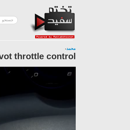
-
محمد
vot throttle control