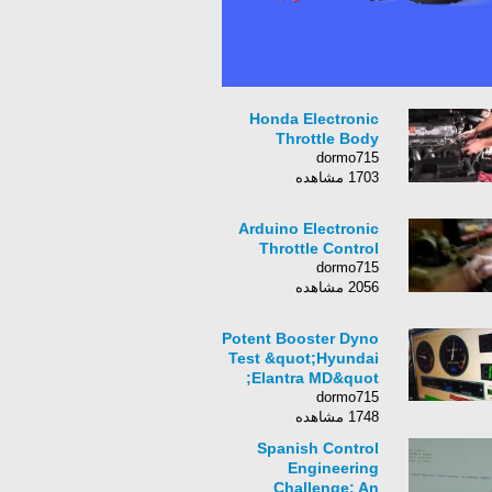
Honda Electronic
Throttle Body
dormo715
1703 مشاهده
Arduino Electronic
Throttle Control
dormo715
2056 مشاهده
Potent Booster Dyno
Test &quot;Hyundai
Elantra MD&quot;
dormo715
1748 مشاهده
Spanish Control
Engineering
Challenge: An