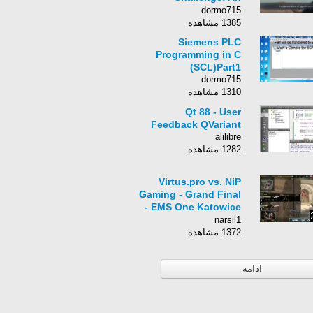
Educational
dormo715
Experience
1385 مشاهده
Siemens PLC
Programming in C
(SCL)Part1
dormo715
1310 مشاهده
Qt 88 - User
Feedback QVariant
alilibre
1282 مشاهده
Virtus.pro vs. NiP
Gaming - Grand Final
- EMS One Katowice
2014 - CS:GO
narsil1
1372 مشاهده
ادامه