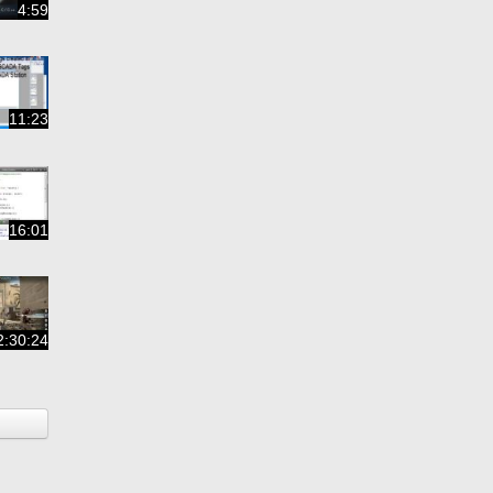
4:59
11:23
16:01
2:30:24