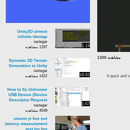
Unity3D almost
infinite tilemap
rastegar
1:19
1297 مشاهده
مشاهده 1300
Dynamic 2D Terrain
Generation in Unity
rastegar
16:02
A quick and ve
1422 مشاهده
How to fix Unknown
USB Device (Device
Descriptor Request
1:57
Failed) - USB device
rastegar
not recognized
4549 مشاهده
xiaomi yi live out
latency measurement
test for fpv