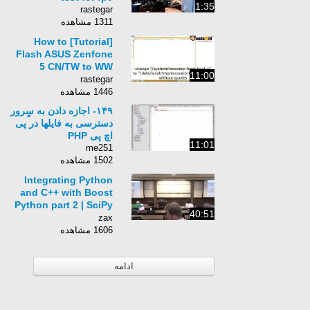
1:35
rastegar
1311 مشاهده
[Tutorial] How to
Flash ASUS Zenfone
5 CN/TW to WW
11:00
Firmware [EN]
rastegar
1446 مشاهده
۱۴۹- اجازه دادن به سٍرور
دسترسی به فایلها در پی
اچ پی PHP
11:01
me251
1502 مشاهده
Integrating Python
and C++ with Boost
Python part 2 | SciPy
40:51
2014 | Austin
zax
Bingham
1606 مشاهده
ادامه