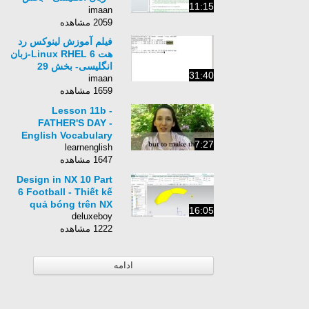
11:15
10
imaan
2059 مشاهده
فیلم آموزش لینوکس رد
هت Linux RHEL 6-زبان
انگلیسی- بخش 29
31:40
imaan
1659 مشاهده
Lesson 11b -
FATHER'S DAY -
English Vocabulary
7:27
learnenglish
1647 مشاهده
Design in NX 10 Part
6 Football - Thiết kế
quả bóng trên NX
16:05
deluxeboy
1222 مشاهده
ادامه