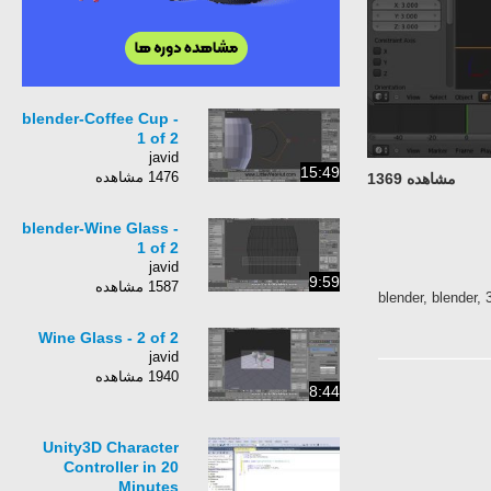
blender-Coffee Cup -
1 of 2
javid
15:49
1476 مشاهده
مشاهده 1369
blender-Wine Glass -
1 of 2
javid
9:59
1587 مشاهده
blender, blender, 
Wine Glass - 2 of 2
javid
1940 مشاهده
8:44
Unity3D Character
Controller in 20
Minutes