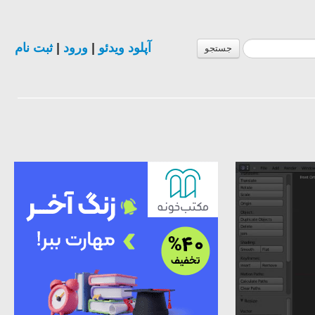
ثبت نام
|
ورود
|
آپلود ویدئو
جستجو