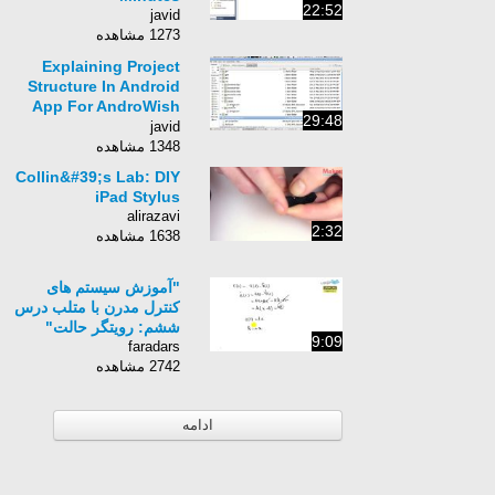
22:52
javid
1273 مشاهده
Explaining Project
Structure In Android
App For AndroWish
29:48
And Tcl/Tk Lesson 2
javid
(English Version)
1348 مشاهده
Collin&#39;s Lab: DIY
iPad Stylus
alirazavi
2:32
1638 مشاهده
"آموزش سیستم های
کنترل مدرن با متلب درس
ششم: رویتگر حالت"
9:09
faradars
2742 مشاهده
ادامه