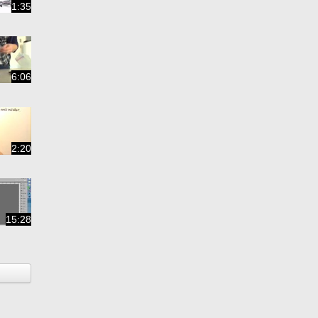
1:35
6:06
2:20
15:28