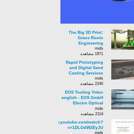
The Big 3D Print:
Grass Roots
Engineering
mids
1971 مشاهده
Rapid Prototyping
and Digital Sand
Casting Services
mids
2245 مشاهده
EOS Tooling Video
english - EOS GmbH
Electro Optical
Systems
mids
2114 مشاهده
http://www.youtube.com/watch?
v=1DLOdW2EyJU
mids