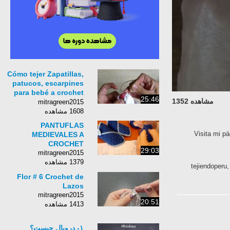
Cómo tejer Zapatillas,
patucos, escarpines
para bebé a crochet
25:46
مشاهده 1352
(2 de 2)
mitragreen2015
1608 مشاهده
PANTUFLAS
Visita mi
MEDIEVALES A
CROCHET
29:03
mitragreen2015
1379 مشاهده
tejiendope
Flor # 6 Crochet de
Lazos
mitragreen2015
20:51
1413 مشاهده
۱- دروپال چیست؟