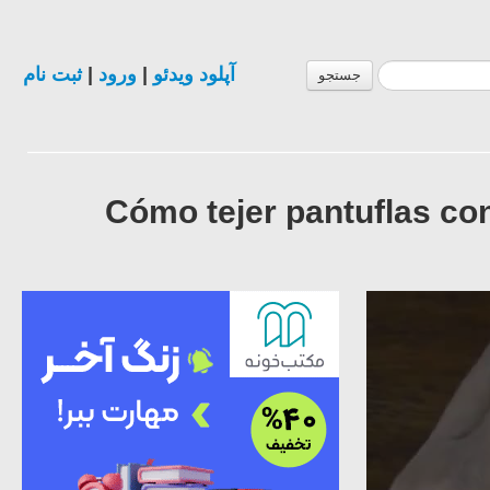
ثبت نام
|
ورود
|
آپلود ویدئو
جستجو
Cómo tejer pantuflas c